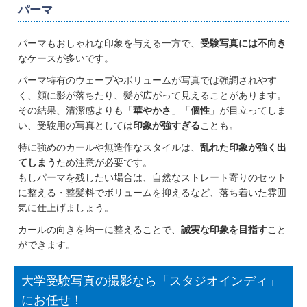
パーマ
パーマもおしゃれな印象を与える一方で、
受験写真には不向き
なケースが多いです。
パーマ特有のウェーブやボリュームが写真では強調されやす
く、顔に影が落ちたり、髪が広がって見えることがあります。
その結果、清潔感よりも「
華やかさ
」「
個性
」が目立ってしま
い、受験用の写真としては
印象が強すぎる
ことも。
特に強めのカールや無造作なスタイルは、
乱れた印象が強く出
てしまう
ため注意が必要です。
もしパーマを残したい場合は、自然なストレート寄りのセット
に整える・整髪料でボリュームを抑えるなど、落ち着いた雰囲
気に仕上げましょう。
カールの向きを均一に整えることで、
誠実な印象を目指す
こと
ができます。
大学受験写真の撮影なら「スタジオインディ」
にお任せ！