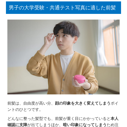
男子の大学受験・共通テスト写真に適した前髪
前髪は、自由度が高い分、
顔の印象を大きく変えてしまう
ポイ
ントのひとつです。
どんなに整った髪型でも、前髪が重く目にかかっていると
本人
確認に支障
が出てしまうほか、
暗い印象になってしまう
ため注