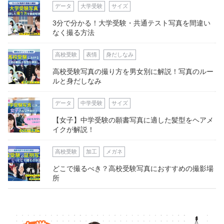
データ
大学受験
サイズ
3分で分かる！大学受験・共通テスト写真を間違い
なく撮る方法
高校受験
表情
身だしなみ
高校受験写真の撮り方を男女別に解説！写真のルー
ルと身だしなみ
データ
中学受験
サイズ
【女子】中学受験の願書写真に適した髪型をヘアメ
イクが解説！
高校受験
加工
メガネ
どこで撮るべき？高校受験写真におすすめの撮影場
所