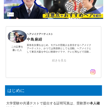
ヘアメイクアーティスト
中島麻緋
某有名女優をはじめ、モデルや芸能人を担当するヘアメイク
この記事を
アーティスト。かつては美容師としても活動。ヘアメイクと
書いた人
して東京大阪を中心に映画やドラマ、テレビ局などで活動...
続きを見る
はじめに
大学受験や共通テストで提出する証明写真は、受験票や
本人確