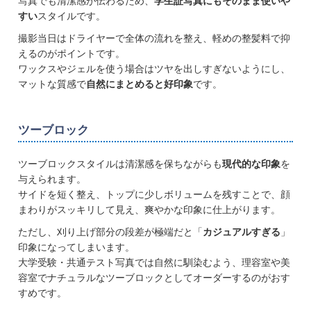
写真でも清潔感が伝わるため、
学生証写真にもそのまま使いや
すい
スタイルです。
撮影当日はドライヤーで全体の流れを整え、軽めの整髪料で抑
えるのがポイントです。
ワックスやジェルを使う場合はツヤを出しすぎないようにし、
マットな質感で
自然にまとめると好印象
です。
ツーブロック
ツーブロックスタイルは清潔感を保ちながらも
現代的な印象
を
与えられます。
サイドを短く整え、トップに少しボリュームを残すことで、顔
まわりがスッキリして見え、爽やかな印象に仕上がります。
ただし、刈り上げ部分の段差が極端だと「
カジュアルすぎる
」
印象になってしまいます。
大学受験・共通テスト写真では自然に馴染むよう、理容室や美
容室でナチュラルなツーブロックとしてオーダーするのがおす
すめです。