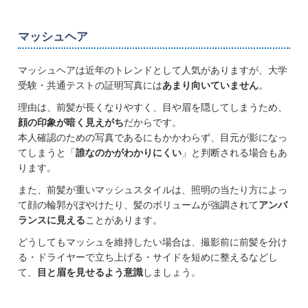
マッシュヘア
マッシュヘアは近年のトレンドとして人気がありますが、大学
受験・共通テストの証明写真には
あまり向いていません
。
理由は、前髪が長くなりやすく、目や眉を隠してしまうため、
顔の印象が暗く見えがち
だからです。
本人確認のための写真であるにもかかわらず、目元が影になっ
てしまうと「
誰なのかがわかりにくい
」と判断される場合もあ
ります。
また、前髪が重いマッシュスタイルは、照明の当たり方によっ
て顔の輪郭がぼやけたり、髪のボリュームが強調されて
アンバ
ランスに見える
ことがあります。
どうしてもマッシュを維持したい場合は、撮影前に前髪を分け
る・ドライヤーで立ち上げる・サイドを短めに整えるなどし
て、
目と眉を見せるよう意識
しましょう。