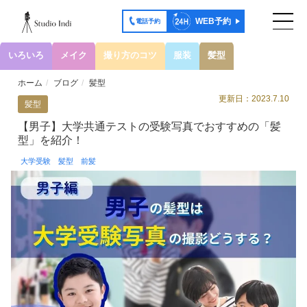
WEB予約
電話予約
いろいろ
メイク
撮り方のコツ
服装
髪型
ホーム
ブログ
髪型
更新日：2023.7.10
髪型
【男子】大学共通テストの受験写真でおすすめの「髪
型」を紹介！
大学受験
髪型
前髪