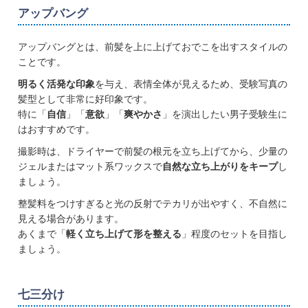
アップバング
アップバングとは、前髪を上に上げておでこを出すスタイルの
ことです。
明るく活発な印象
を与え、表情全体が見えるため、受験写真の
髪型として非常に好印象です。
特に「
自信
」「
意欲
」「
爽やかさ
」を演出したい男子受験生に
はおすすめです。
撮影時は、ドライヤーで前髪の根元を立ち上げてから、少量の
ジェルまたはマット系ワックスで
自然な立ち上がりをキープ
し
ましょう。
整髪料をつけすぎると光の反射でテカリが出やすく、不自然に
見える場合があります。
あくまで「
軽く立ち上げて形を整える
」程度のセットを目指し
ましょう。
七三分け