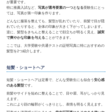
が重要です。
特に推薦入試など、
写真が選考要素の一つとなる
受験生にとっ
ては、写真が第一印象を作ります。
どんなに服装を整えても、髪型が乱れていたり、前髪で目が隠
れていたりすると、全体の印象が大きく下がってしまいます。
逆に、髪型をきちんと整えることで顔立ちが明るく見え、
誠実
で爽やかな印象を与える
ことができます。
ここでは、大学受験や共通テストの証明写真に特におすすめの
髪型を2つ紹介します。
短髪・ショートヘア
短髪・ショートヘアは定番で、どんな受験生にも似合う
安心感
のある髪型
です。
前髪やサイドを短めに整えることで、目や眉、耳がしっかり見
えます。
これにより顔の輪郭がくっきりとし、表情も明るく見えます。