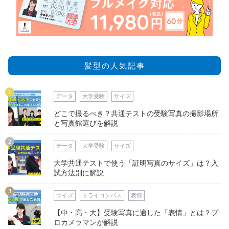
髪型の人気記事
1
データ
大学受験
サイズ
どこで撮るべき？共通テストの受験写真の撮影場所
と写真館選びを解説
2
データ
大学受験
サイズ
大学共通テストで使う「証明写真のサイズ」は？入
試方法別に解説
3
サイズ
ミライコンパス
表情
【中・高・大】受験写真に適した「表情」とは？プ
ロカメラマンが解説