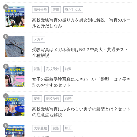
4
高校受験
表情
身だしなみ
高校受験写真の撮り方を男女別に解説！写真のルー
ルと身だしなみ
5
メガネ
受験写真はメガネ着用はNG？中高大・共通テスト
全種解説
6
髪型
高校受験
前髪
女子の高校受験写真にふさわしい「髪型」は？長さ
別のおすすめセット
7
髪型
高校受験
前髪
高校受験写真にふさわしい男子の髪型とは？セット
の注意点も解説
8
大学受験
髪型
加工