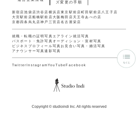
ズ変更の手順
新宿店
池袋店
渋谷店
横浜店
東京駅前店
町田駅前店
八王子店
大宮駅前店
船橋駅前店
大阪梅田店
天王寺あべの店
京都四条烏丸店
神戸三宮店
名古屋栄店
就職・転職の証明写真
エアライン就活写真
パスポート・免許写真
オーディション・宣材写真
ビジネスプロフィール写真
お見合い写真・婚活写真
アナウンサー写真
遺影写真
Twitter
Instagram
YouTube
Facebook
Copyright ©
studioindi Inc.
All rights reserved