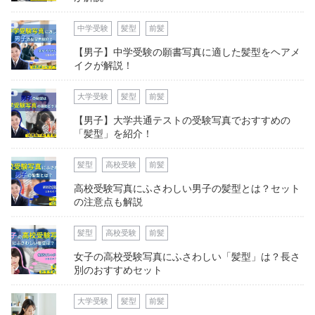
中学受験
髪型
前髪
【男子】中学受験の願書写真に適した髪型をヘアメ
イクが解説！
大学受験
髪型
前髪
【男子】大学共通テストの受験写真でおすすめの
「髪型」を紹介！
髪型
高校受験
前髪
高校受験写真にふさわしい男子の髪型とは？セット
の注意点も解説
髪型
高校受験
前髪
女子の高校受験写真にふさわしい「髪型」は？長さ
別のおすすめセット
大学受験
髪型
前髪