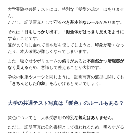
大学受験や共通テストには、特別な「髪型の規定」はありませ
ん。
ただし、証明写真として
守るべき基本的なルール
があります。
それは「
目をしっかり出す
」「
顔全体がはっきり見えるように
する
」ことです。
髪が長く前に垂れて目や眉を隠してしまうと、印象が暗くなっ
たり、本人確認が難しくなってしまいます。
また、寝ぐせやボリュームの偏りがあると
不自然かつ清潔感が
なく見える
ため、意識して整えることが大切です。
学校の制服やスーツと同じように、証明写真の髪型に関しても
「
きちんとした印象
」を心がけると良いでしょう。
大学の共通テスト写真は「髪色」のルールもある？
髪色についても、大学受験用の
特別な規定はありません
。
ただし、証明写真は公的書類として扱われるため、明るすぎる