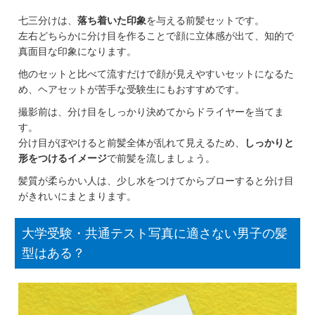
七三分けは、
落ち着いた印象
を与える前髪セットです。
左右どちらかに分け目を作ることで顔に立体感が出て、知的で
真面目な印象になります。
他のセットと比べて流すだけで顔が見えやすいセットになるた
め、ヘアセットが苦手な受験生にもおすすめです。
撮影前は、分け目をしっかり決めてからドライヤーを当てま
す。
分け目がぼやけると前髪全体が乱れて見えるため、
しっかりと
形をつけるイメージ
で前髪を流しましょう。
髪質が柔らかい人は、少し水をつけてからブローすると分け目
がきれいにまとまります。
大学受験・共通テスト写真に適さない男子の髪
型はある？