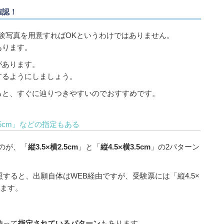
確認！
受験写真を用意すればOKというわけではありません。
あります。
があります。
するようにしましょう。
ると、すぐに辿りつきやすいのでおすすめです。
3.5cm」などの指定もある
いのが、「
縦3.5×横2.5cm
」と「
縦4.5×横3.5cm
」の2パターン
照すると、出願自体はWEB経由ですが、受験票には「縦4.5×
います。
持って
指定されているパターン
もあります。