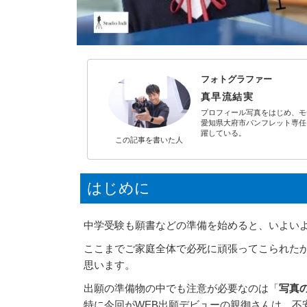
フォトグラファー
真早流結実
プロフィール写真をはじめ、モ
愛知県大府市パンフレット専任
躍している。
この記事を
書いた人
はじめに
中学受験も願書などの準備を始めると、いよい
ここまでご家庭全体で必死に頑張ってこられた
思います。
出願の準備物の中でも注意が必要なのは「
写真
特に今回がWEB出願デビューの親御さんは、不