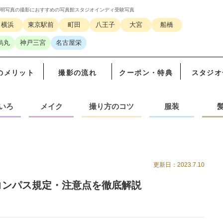
明写真の撮影におすすめの写真館スタジオインディ受験写真
横浜
東京駅前
町田
八王子
大宮
船橋
烏丸
神戸三宮
名古屋栄
のメリット
撮影の流れ
クーポン・特典
スタジオ
いろ
メイク
撮り方のコツ
服装
更新日：2023.7.10
コンパス規定・注意点を徹底解説