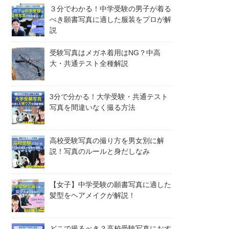
３分でわかる！中学受験の男子が着る
べき願書写真に適した服装をプロが解
説
受験写真はメガネ着用はNG？中高
大・共通テスト全種解説
3分で分かる！大学受験・共通テスト
写真を間違いなく撮る方法
高校受験写真の撮り方を男女別に解
説！写真のルールと身だしなみ
【女子】中学受験の願書写真に適した
髪型をヘアメイクが解説！
どこで撮るべき？高校受験写真におす