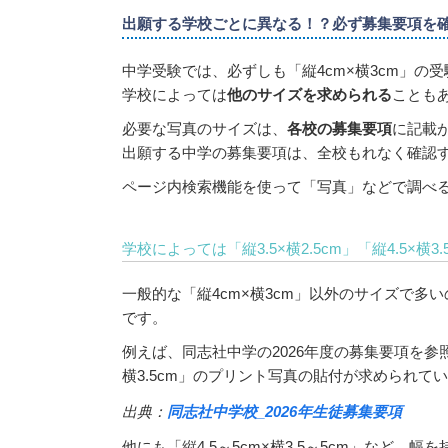
出願する学校ごとに異なる！？必ず募集要項を
中学受験では、必ずしも「縦4cm×横3cm」の
学校によっては
他のサイズを求められる
ことも
必要な写真のサイズは、
各校の募集要項
に記載
出願する中学の募集要項は、全校もれなく確認
ページ内検索機能を使って「写真」などで調べ
学校によっては「縦3.5×横2.5cm」「縦4.5×横
一般的な「縦4cm×横3cm」以外のサイズで多
です。
例えば、同志社中学の2026年度の募集要項を参
横3.5cm」のプリント写真の貼付が求められて
出典：
同志社中学校_2026年生徒募集要項
他にも「縦4.5～5cm×横3.5～5cm」など、幅を