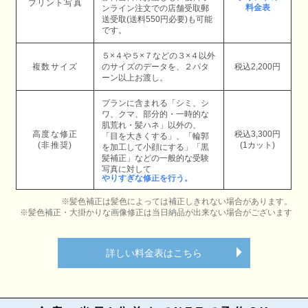
プリント写真
料金表
ンライン注文での店舗受取郵
送受取(送料550円必要)も可能
です。
５×４や５×７などの３×４以外
複数サイズ
のサイズのデータを、２パタ
税込2,200円
ーン以上お渡し。
プランに含まれる「シミ、シ
ワ、クマ、部分的・一時的な
肌荒れ・髪ハネ」以外の、
高度な修正
税込3,300円
「目を大きくする」、「輪郭
(非推奨)
(1カット)
を加工して小顔にする」「黒
髪補正」などの一般的な受験
写真に対して
やりすぎな修正を行う。
※髪色補正は髪色によっては補正しきれない場合があります。
※髪色補正・大掛かりな画像修正は当日納品が出来ない場合がございます
詳しい料金表はこちら