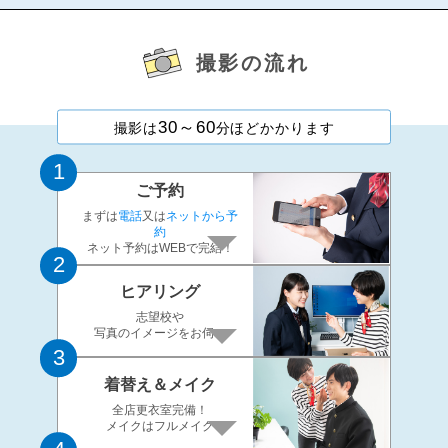
撮影の流れ
30～60
撮影は
分ほどかかります
1
ご予約
まずは
電話
又は
ネットから予
約
ネット予約はWEBで完結！
2
ヒアリング
志望校や
写真のイメージをお伺い
3
着替え＆メイク
全店更衣室完備！
メイクはフルメイク