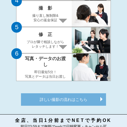
4
撮 影
撮り直し無制限&
安心の返金保証
5
修 正
プロが隣で相談しながら
レタッチします！
6
写真・データのお渡
し
即日最短5分！
写真とデータは当日お渡し
詳しい撮影の流れはこちら
全店、当日1分前までNETで予約OK
前日23:59まで無料でwebで日時変更・キャンセル可