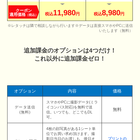
クーポン
11,980
8,980
税込
円
税込
円
適用価格
（税込）
※レタッチは隣で相談しながら行います
※データは直接スマホやPCに送信
いたします（無料）
追加課金のオプションは4つだけ！
これ以外に追加課金ゼロ！
オプション
内容
価格
スマホやPCに撮影データ(ミラ
データ送信
イコンパス対応)を無料で送
無料
(無料)
信。いつでも、どこでもDL
可。
4枚の顔写真がある1シート単
位でお買い求め頂けます。撮
影日当日のお渡しも、後日オ
プリントの