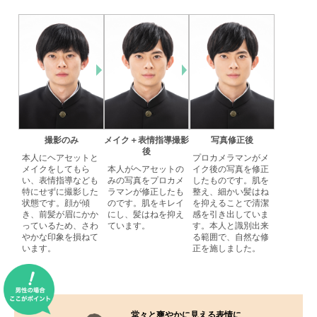
撮影のみ
メイク＋表情指導撮影
写真修正後
後
本人にヘアセットと
プロカメラマンがメ
メイクをしてもら
本人がヘアセットの
イク後の写真を修正
い、表情指導なども
みの写真をプロカメ
したものです。肌を
特にせずに撮影した
ラマンが修正したも
整え、細かい髪はね
状態です。顔が傾
のです。肌をキレイ
を抑えることで清潔
き、前髪が眉にかか
にし、髪はねを抑え
感を引き出していま
っているため、さわ
ています。
す。本人と識別出来
やかな印象を損ねて
る範囲で、自然な修
います。
正を施しました。
堂々と爽やかに見える表情に