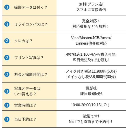
無料!プラン込!
撮影データは付く？
スマホに直接送信
完全対応！
ミライコンパスは？
対応費用なども無料！
Visa/Master/JCB/Amex/
クレカは？
Dinners他各種対応
4枚/税込1,100円から購入可能!
プリント写真は？
即日最短5分でお渡し!
メイク付き税込11,980円(60分)
料金と撮影時間は？
メイクなし税込8,980円(30分)
撮影後
写真とデータは
即日最短5分!
いつ貰える？
10:00-20:00(19:15L.O.）
営業時間は？
歓迎です!
当日予約は？
NETでも直前まで予約可！