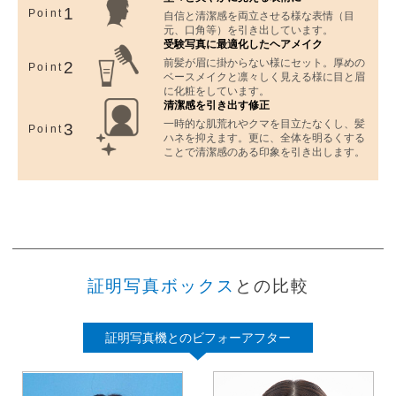
1
Point
自信と清潔感を両立させる様な表情（目
元、口角等）を引き出しています。
受験写真に最適化したヘアメイク
前髪が眉に掛からない様にセット。厚めの
2
Point
ベースメイクと凛々しく見える様に目と眉
に化粧をしています。
清潔感を引き出す修正
一時的な肌荒れやクマを目立たなくし、髪
3
Point
ハネを抑えます。更に、全体を明るくする
ことで清潔感のある印象を引き出します。
証明写真ボックス
との比較
証明写真機とのビフォーアフター