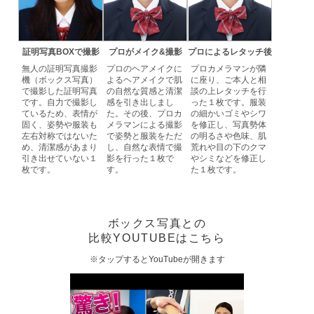
証明写真BOXで撮影
プロがメイク&撮影
プロによるレタッチ後
無人の証明写真撮影
プロのヘアメイクに
プロカメラマンが隣
機（ボックス写真）
よるヘアメイクで肌
に座り、ご本人と相
で撮影した証明写真
の自然な質感と清潔
談の上レタッチを行
です。自力で撮影し
感を引き出しまし
った１枚です。服装
ているため、表情が
た。その後、プロカ
の細かいゴミやシワ
固く、姿勢や服装も
メラマンによる撮影
を修正し、写真勢体
左右対称ではないた
で姿勢と服装をただ
の明るさや色味、肌
め、清潔感があまり
し、自然な表情で撮
荒れや目の下のクマ
引き出せていない１
影を行った１枚で
やシミなどを修正し
枚です。
す。
た１枚です。
ボックス写真との
比較YOUTUBEはこちら
※タップするとYouTubeが開きます