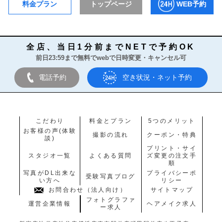
料金プラン
トップページ
WEB予約
全店、当日1分前までNETで予約OK
前日23:59まで無料でwebで日時変更・キャンセル可
電話予約
空き状況・ネット予約
こだわり
料金とプラン
5つのメリット
お客様の声(体験
撮影の流れ
クーポン・特典
談)
プリント・サイ
スタジオ一覧
よくある質問
ズ変更の注文手
順
写真がDL出来な
プライバシーポ
受験写真ブログ
い方へ
リシー
お問合わせ（法人向け）
サイトマップ
フォトグラファ
運営企業情報
ヘアメイク求人
ー求人