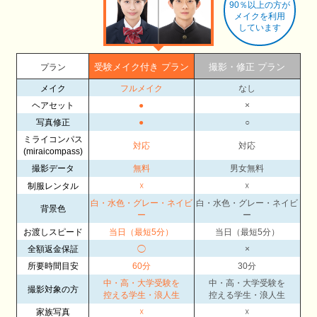
90％以上の方が
メイクを利用
しています
受験メイク付き プラン
撮影・修正 プラン
プラン
メイク
フルメイク
なし
ヘアセット
●
×
写真修正
●
○
ミライコンパス
対応
対応
(miraicompass)
撮影データ
無料
男女無料
制服レンタル
☓
☓
白・水色・グレー・ネイビ
白・水色・グレー・ネイビ
背景色
ー
ー
お渡しスピード
当日（最短5分）
当日（最短5分）
全額返金保証
◯
×
所要時間目安
60分
30分
中・高・大学受験を
中・高・大学受験を
撮影対象の方
控える学生・浪人生
控える学生・浪人生
家族写真
☓
☓