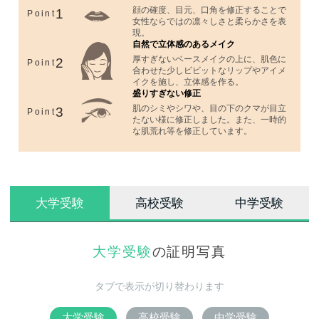
顔の確度、目元、口角を修正することで
1
Point
女性ならではの凛々しさと柔らかさを表
現。
自然で立体感のあるメイク
厚すぎないベースメイクの上に、肌色に
2
Point
合わせた少しビビットなリップやアイメ
イクを施し、立体感を作る。
盛りすぎない修正
肌のシミやシワや、目の下のクマが目立
3
Point
たない様に修正しました。また、一時的
な肌荒れ等を修正しています。
大学受験
高校受験
中学受験
大学受験
の証明写真
タブで表示が切り替わります
大学受験
高校受験
中学受験