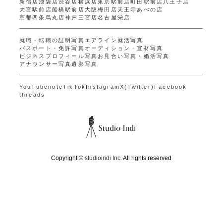
新宿店
池袋店
渋谷店
横浜店
東京駅前店
町田駅前店
八王子店
大宮駅前店
船橋駅前店
大阪梅田店
天王寺あべの店
京都四条烏丸店
神戸三宮店
名古屋栄店
就職・転職の証明写真
エアライン就活写真
パスポート・免許写真
オーディション・宣材写真
ビジネスプロフィール写真
お見合い写真・婚活写真
アナウンサー写真
遺影写真
YouTube
note
TikTok
Instagram
X(Twitter)
Facebook
threads
Copyright ©
studioindi Inc.
All rights reserved