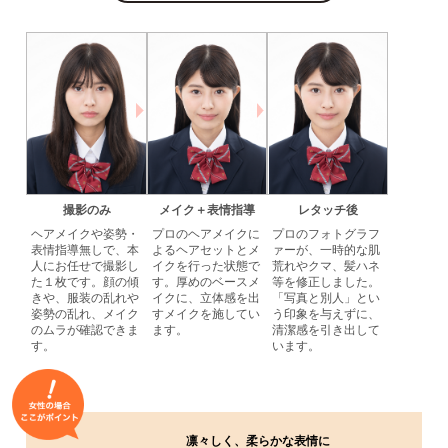
撮影のみ
メイク＋表情指導
レタッチ後
ヘアメイクや姿勢・
プロのヘアメイクに
プロのフォトグラフ
表情指導無しで、本
よるヘアセットとメ
ァーが、一時的な肌
人にお任せで撮影し
イクを行った状態で
荒れやクマ、髪ハネ
た１枚です。顔の傾
す。厚めのベースメ
等を修正しました。
きや、服装の乱れや
イクに、立体感を出
「写真と別人」とい
姿勢の乱れ、メイク
すメイクを施してい
う印象を与えずに、
のムラが確認できま
ます。
清潔感を引き出して
す。
います。
凛々しく、柔らかな表情に