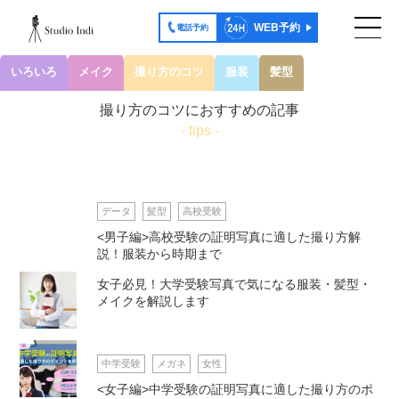
WEB予約
電話予約
いろいろ
メイク
撮り方のコツ
服装
髪型
撮り方のコツにおすすめの記事
- tips -
データ
髪型
高校受験
<男子編>高校受験の証明写真に適した撮り方解
説！服装から時期まで
女子必見！大学受験写真で気になる服装・髪型・
メイクを解説します
中学受験
メガネ
女性
<女子編>中学受験の証明写真に適した撮り方のポ