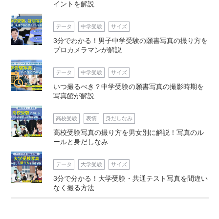
イントを解説
データ
中学受験
サイズ
3分でわかる！男子中学受験の願書写真の撮り方を
プロカメラマンが解説
データ
中学受験
サイズ
いつ撮るべき？中学受験の願書写真の撮影時期を
写真館が解説
高校受験
表情
身だしなみ
高校受験写真の撮り方を男女別に解説！写真のル
ールと身だしなみ
データ
大学受験
サイズ
3分で分かる！大学受験・共通テスト写真を間違い
なく撮る方法