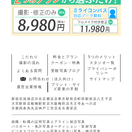
こだわり
料金とプラン
5つのメリット
撮影の流れ
クーポン・特典
スタジオ一覧
プライバシーポ
よくある質問
受験写真ブログ
リシー
お問合わせ（法人向け）
サイトマップ
プリント・サイ
運営企業情報
ズ変更の手順
新宿店
池袋店
渋谷店
横浜店
東京駅前店
町田駅前店
八王子店
大宮駅前店
船橋駅前店
大阪梅田店
天王寺あべの店
京都四条烏丸店
神戸三宮店
名古屋栄店
就職・転職の証明写真
エアライン就活写真
パスポート・免許写真
オーディション・宣材写真
ビジネスプロフィール写真
お見合い写真・婚活写真